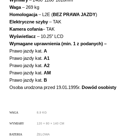
Waga
– 269 kg
Homologacja
– L2E (
BEZ PRAWA JAZDY
)
Elektryczne szyby
– TAK
Kamera cofania
– TAK
Wyświetlacz
– 10.25″ LCD
Wymagane uprawnienia (min. 1 z podanych) –
Prawo jazdy kat.
A
Prawo jazdy kat.
A1
Prawo jazdy kat.
A2
Prawo jazdy kat.
AM
Prawo jazdy kat.
B
Osoba urodzona przed 19.01.1995r.
Dowód osobisty
WAGA
8,9 KG
WYMIARY
120 × 80 × 140 CM
BATERIA
ŻELOWA