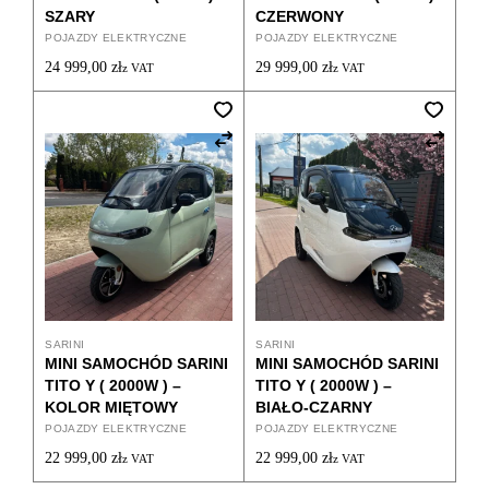
SZARY
CZERWONY
POJAZDY ELEKTRYCZNE
POJAZDY ELEKTRYCZNE
24 999,00
zł
29 999,00
zł
z VAT
z VAT
SARINI
SARINI
MINI SAMOCHÓD SARINI
MINI SAMOCHÓD SARINI
TITO Y ( 2000W ) –
TITO Y ( 2000W ) –
KOLOR MIĘTOWY
BIAŁO-CZARNY
POJAZDY ELEKTRYCZNE
POJAZDY ELEKTRYCZNE
22 999,00
zł
22 999,00
zł
z VAT
z VAT