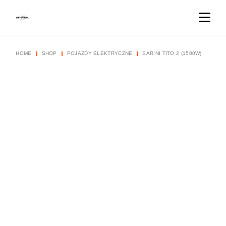
Skip
to
the
content
HOME
SHOP
POJAZDY ELEKTRYCZNE
SARINI TITO 2 (1500W)