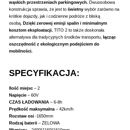
wąskich przestrzeniach parkingowych.
Dwuosobowa
konstrukcja sprawia, że jest to
świetny
wybór zarówno na
krótkie dojazdy, jak i codzienne podróże z bliską
osobą.
Dzięki zerowej emisji spalin i minimalnym
kosztom eksploatacji
, TITO 2 to także doskonała
alternatywa dla tradycyjnych środków transportu,
łącząc
oszczędność z ekologicznym podejściem do
mobilności.
SPECYFIKACJA:
Ilość miejsc
– 2
Napięcie
– 60V
CZAS ŁADOWANIA
– 6-8h
Prędkość maksymalna
– 42km/h
Rozstaw osi
-1650mm
Rodzaj baterii
– ŻELOWA
Wymiary
– 2400*1160*1610mm